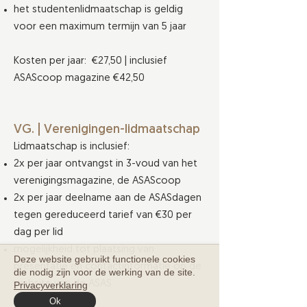
het studentenlidmaatschap is geldig
voor een maximum termijn van 5 jaar
Kosten per jaar: €27,50 | inclusief
ASAScoop magazine €42,50
VG. | Verenigingen-lidmaatschap
Lidmaatschap is inclusief:
2x per jaar ontvangst in 3-voud van het
verenigingsmagazine, de ASAScoop
2x per jaar deelname aan de ASASdagen
tegen gereduceerd tarief van €30 per
dag per lid
mogelijkheid tot plaatsing van
Deze website gebruikt functionele cookies
presentatie en contactinformatie op de
die nodig zijn voor de werking van de site.
website van de ASAS
Privacyverklaring
Ok