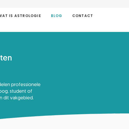
WAT IS ASTROLOGIE
BLOG
CONTACT
hten
delen professionele
loog, student of
n dit vakgebied.