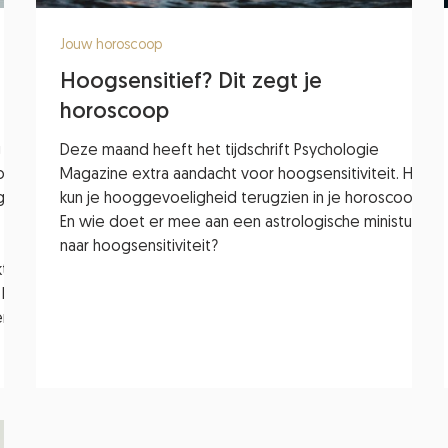
Jouw horoscoop
Hoogsensitief? Dit zegt je
horoscoop
 in
Deze maand heeft het tijdschrift Psychologie
om.
Magazine extra aandacht voor hoogsensitiviteit. Hoe
gie
kun je hooggevoeligheid terugzien in je horoscoop?
En wie doet er mee aan een astrologische ministudie
naar hoogsensitiviteit?
kt
 het
en?
or