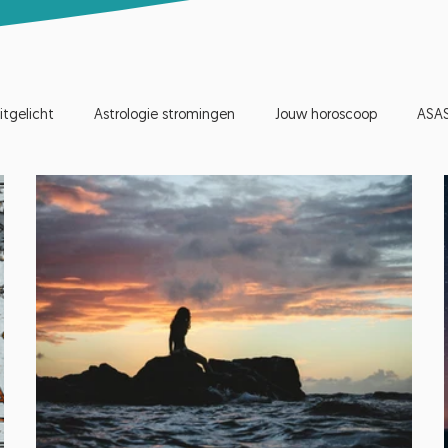
itgelicht
Astrologie stromingen
Jouw horoscoop
ASA