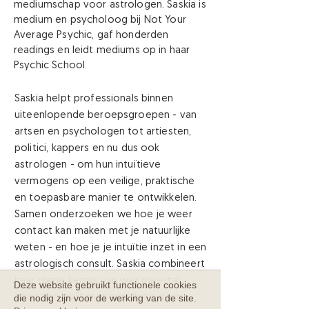
mediumschap voor astrologen. Saskia is
medium en psycholoog bij Not Your
Average Psychic, gaf honderden
readings en leidt mediums op in haar
Psychic School.
Saskia helpt professionals binnen
uiteenlopende beroepsgroepen - van
artsen en psychologen tot artiesten,
politici, kappers en nu dus ook
astrologen - om hun intuïtieve
vermogens op een veilige, praktische
en toepasbare manier te ontwikkelen.
Samen onderzoeken we hoe je weer
contact kan maken met je natuurlijke
weten - en hoe je je intuïtie inzet in een
astrologisch consult. Saskia combineert
haar diepe kennis van wat meestal
Deze website gebruikt functionele cookies
die nodig zijn voor de werking van de site.
ongezien blijft met een flinke dosis